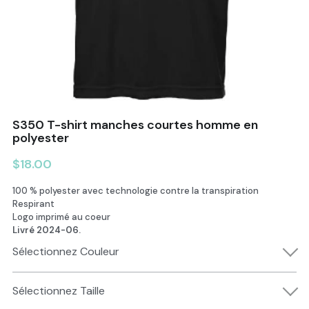
Politiques installations
Demande de congé Jardin des Déc
Missions et valeurs
Rechercher
Demande de congé Poussinelles
Capsules pédagogique
Nous joindre
Affiches divers
POWERED BY
S350 T-shirt manches courtes homme en
Liens divers
polyester
$18.00
100 % polyester avec technologie contre la transpiration
Respirant
Logo imprimé au coeur
Livré 2024-06.
Sélectionnez Couleur
Sélectionnez Taille